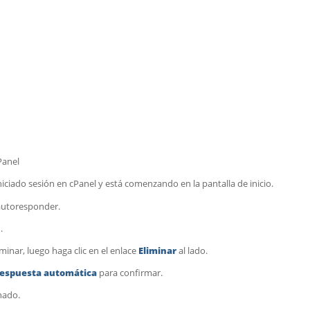
Panel
ciado sesión en cPanel y está comenzando en la pantalla de inicio.
autoresponder.
s
.
inar, luego haga clic en el enlace
Eliminar
al lado.
respuesta automática
para confirmar.
nado.