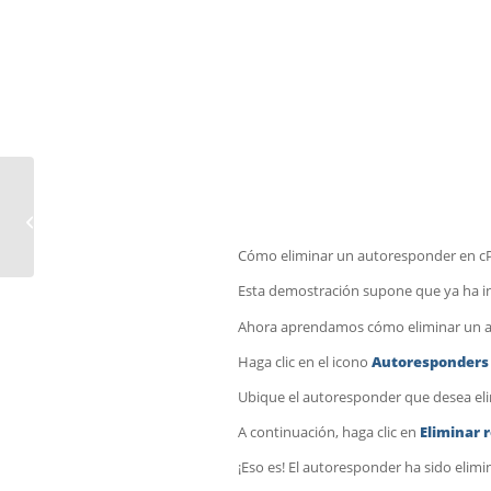
So starten Sie eine SSH-Sitzung über
die Befehlszeile
Cómo eliminar un autoresponder en c
Esta demostración supone que ya ha ini
Ahora aprendamos cómo eliminar un 
Haga clic en el icono
Autoresponder
Ubique el autoresponder que desea elim
A continuación, haga clic en
Eliminar 
¡Eso es! El autoresponder ha sido elimi