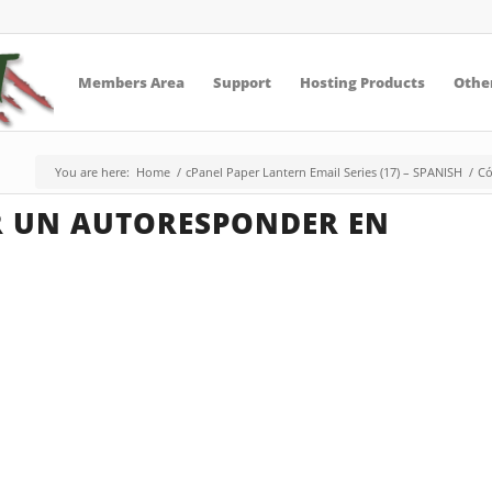
Members Area
Support
Hosting Products
Other
You are here:
Home
/
cPanel Paper Lantern Email Series (17) – SPANISH
/
Có
 UN AUTORESPONDER EN