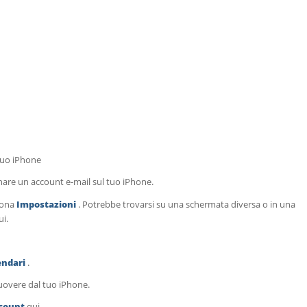
tuo iPhone
nare un account e-mail sul tuo iPhone.
icona
Impostazioni
. Potrebbe trovarsi su una schermata diversa o in una
ui.
lendari
.
muovere dal tuo iPhone.
ccount
qui.