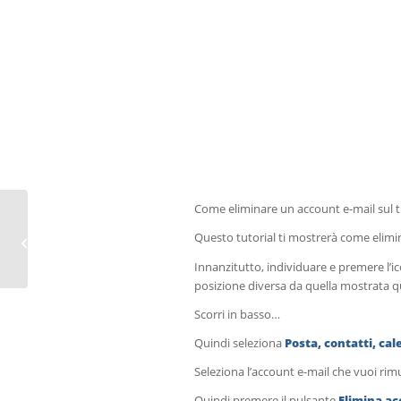
Come eliminare un account e-mail sul 
Configurazione di porte
Questo tutorial ti mostrerà come elimi
personalizzate in Outlook 2016
Innanzitutto, individuare e premere l’
posizione diversa da quella mostrata q
Scorri in basso…
Quindi seleziona
Posta, contatti, ca
Seleziona l’account e-mail che vuoi ri
Quindi premere il pulsante
Elimina a